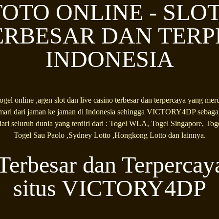
TOTO ONLINE - SLO
ERBESAR DAN TERP
INDONESIA
el online ,agen slot dan live casino terbesar dan terpercaya yang
emari dari jaman ke jaman di Indonesia sehingga VICTORY4DP sebagai 
ari seluruh dunia yang terdiri dari : Togel WLA, Togel Singapore, To
Togel Sau Paolo ,Sydney Lotto ,Hongkong Lotto dan lainnya.
Terbesar dan Terpercay
situs VICTORY4DP