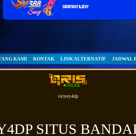
COCKFIGHT & SEXY
TANG KAMI
KONTAK
LINK ALTERNATIF
JADWAL 
victory4dp
Y4DP SITUS BANDA