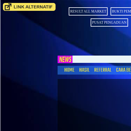
RESULT ALL MARKET
BUKTI PE
PUSAT PENGADUAN
HOME
HASIL
REFERRAL
CARA B