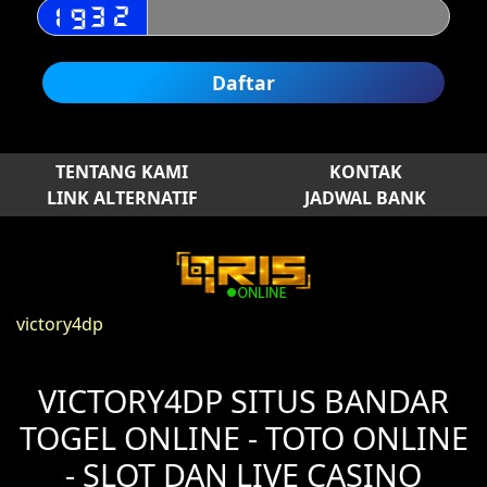
Daftar
TENTANG KAMI
KONTAK
LINK ALTERNATIF
JADWAL BANK
victory4dp
VICTORY4DP SITUS BANDAR
TOGEL ONLINE - TOTO ONLINE
- SLOT DAN LIVE CASINO