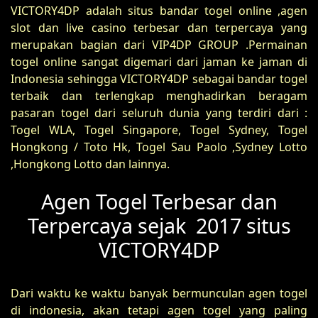
VICTORY4DP adalah situs bandar togel online ,agen
slot dan live casino terbesar dan terpercaya yang
merupakan bagian dari VIP4DP GROUP .Permainan
togel online sangat digemari dari jaman ke jaman di
Indonesia sehingga VICTORY4DP sebagai bandar togel
terbaik dan terlengkap menghadirkan beragam
pasaran togel dari seluruh dunia yang terdiri dari :
Togel WLA, Togel Singapore, Togel Sydney, Togel
Hongkong / Toto Hk, Togel Sau Paolo ,Sydney Lotto
,Hongkong Lotto dan lainnya.
Agen Togel Terbesar dan
Terpercaya sejak 2017 situs
VICTORY4DP
Dari waktu ke waktu banyak bermunculan agen togel
di indonesia, akan tetapi agen togel yang paling